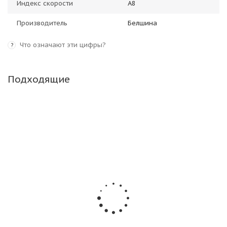
Индекс скорости
A8
Производитель
Белшина
Что означают эти цифры?
?
Подходящие
Волтайр Agro DF-4 28/0 R26 165A8