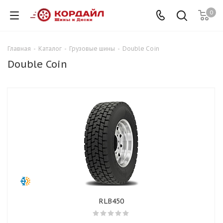
0
Главная
-
Каталог
-
Грузовые шины
-
Double Coin
Double Coin
RLB450