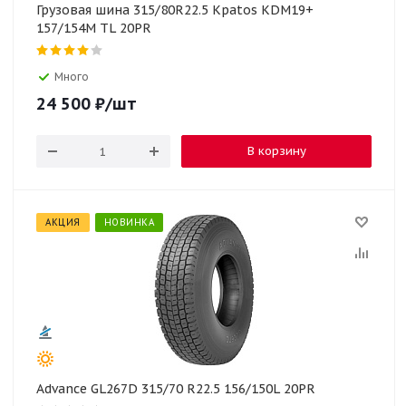
Грузовая шина 315/80R22.5 Kpatos KDM19+
157/154M TL 20PR
Много
24 500
₽
/шт
В корзину
АКЦИЯ
НОВИНКА
Advance GL267D 315/70 R22.5 156/150L 20PR