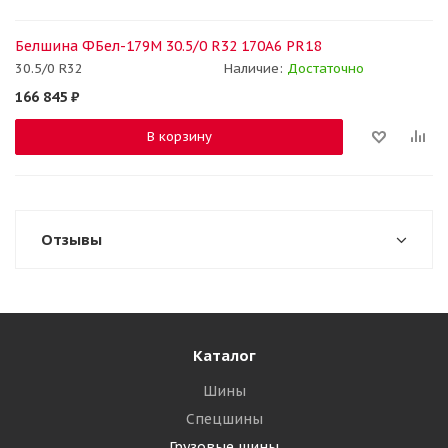
Белшина ФБел-179М 30.5/0 R32 170A6 PR18
30.5/0 R32
Наличие:
Достаточно
166 845
₽
В корзину
Отзывы
Каталог
Шины
Спецшины
Грузовые шины