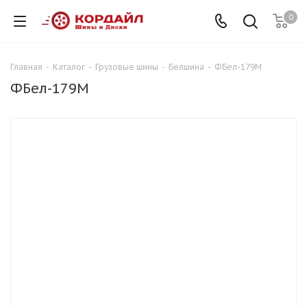
0
Главная
-
Каталог
-
Грузовые шины
-
Белшина
-
ФБел-179М
ФБел-179М