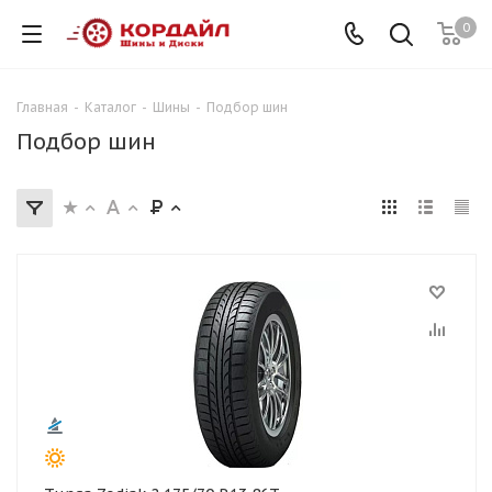
0
Главная
-
Каталог
-
Шины
-
Подбор шин
Подбор шин