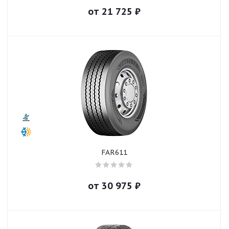
от
21 725
₽
FAR611
от
30 975
₽