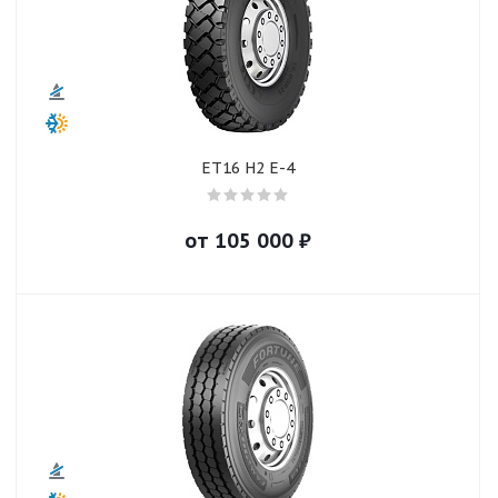
ET16 H2 E-4
от
105 000
₽