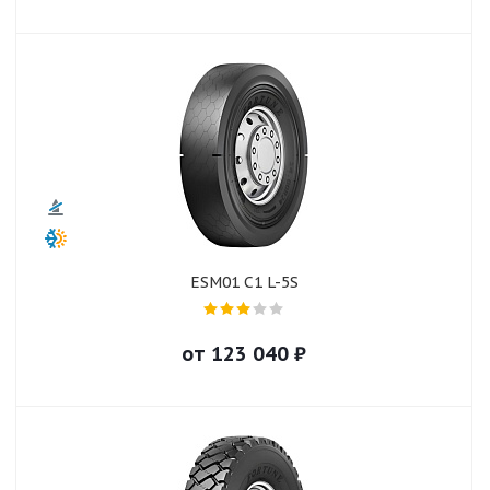
ESM01 C1 L-5S
от
123 040
₽