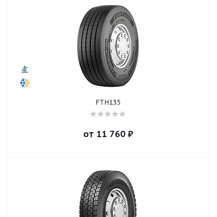
FTH135
от
11 760
₽