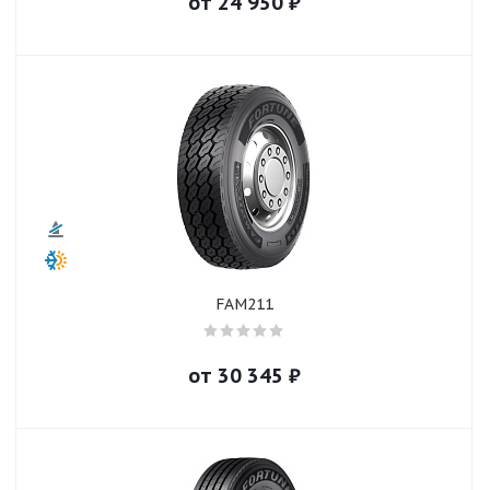
от
24 950
₽
FAM211
от
30 345
₽