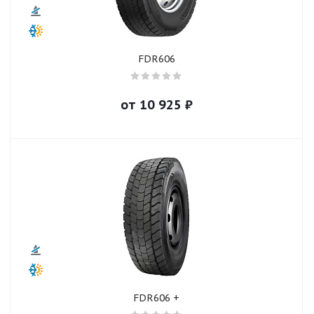
FDR606
от
10 925
₽
FDR606 +