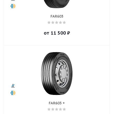
FAR603
от
11 500
₽
FAR603 +