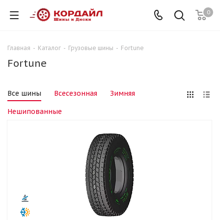
0
Главная
-
Каталог
-
Грузовые шины
-
Fortune
Fortune
Все шины
Всесезонная
Зимняя
Нешипованные