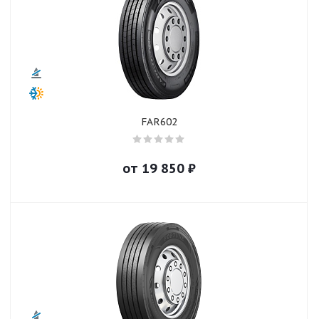
FAR602
от
19 850
₽