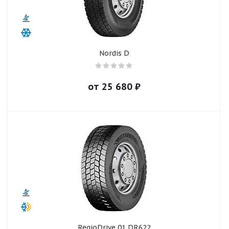
Nordis D
от
25 680
₽
RegioDrive 01 DR622