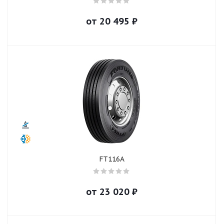
от
20 495
₽
FT116A
от
23 020
₽