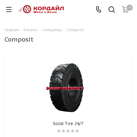
0
Главная
-
Каталог
-
Спецшины
-
Composit
Composit
Solid Tire 24/7