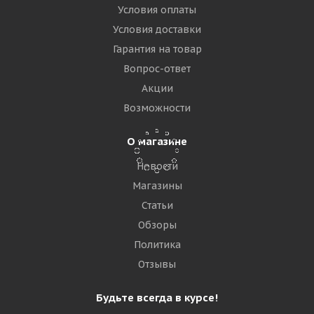
Условия оплаты
Goodride CR960A 245/70 R19.5 136/134M PR16
Универсальная
Условия доставки
Гарантия на товар
Нет в наличии
Вопрос-ответ
Акции
17 050
₽
Возможности
Подробнее
О магазине
Новости
Магазины
Статьи
Обзоры
Политика
Отзывы
Будьте всегда в курсе!
Кама NU 301 245/70 R19.5 136/134M Универсальная