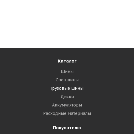
Blackhawk BAR26 245/70 R19.5 136/134M PR16
Универсальная
Много
15 010
₽
Подробнее
Каталог
Шины
Спецшины
Грузовые шины
Диски
Аккумуляторы
Расходные материалы
Покупателю