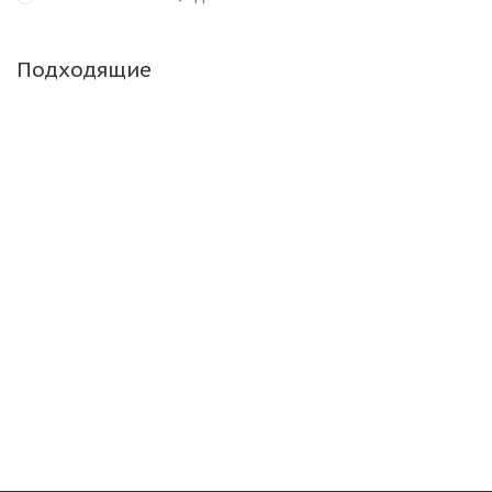
Подходящие
Барнаульский ШЗ FT-214 6.5/0 R10 128A5 PR14
Достаточно
7 055
₽