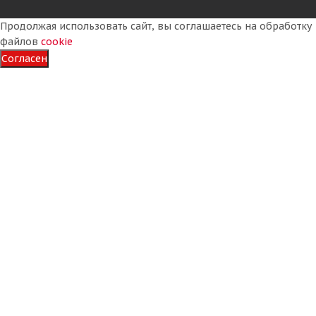
Продолжая использовать сайт, вы соглашаетесь на обработку
файлов
cookie
Согласен
Омский ШЗ И-281 У-4 10/0 R20 146/143K PR16
Универсальная
Много
19 150
₽
Подробнее