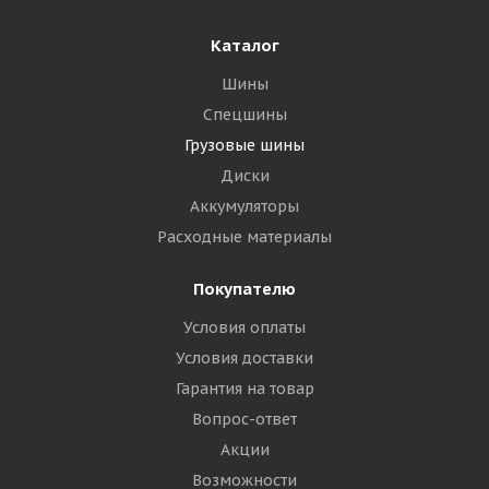
Подробнее
Каталог
Шины
Спецшины
Грузовые шины
Диски
Аккумуляторы
Расходные материалы
Покупателю
Условия оплаты
Барнаульский ШЗ Traction 310 10/0 R20 146/143K
PR16 Универсальная
Условия доставки
Гарантия на товар
Много
Вопрос-ответ
Акции
17 825
₽
Возможности