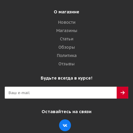
Подробнее
О магазине
Новости
Магазины
Статьи
Обзоры
Политика
Отзывы
Будьте всегда в курсе!
Омский ШЗ О-164 10/0 R20 146/143K PR16
Универсальная
Много
Оставайтесь на связи
18 550
₽
Подробнее