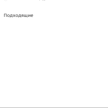
Подходящие
Барнаульский ШЗ Traction 281 10/0 R20 146/143K
PR16 Универсальная
Много
17 560
₽