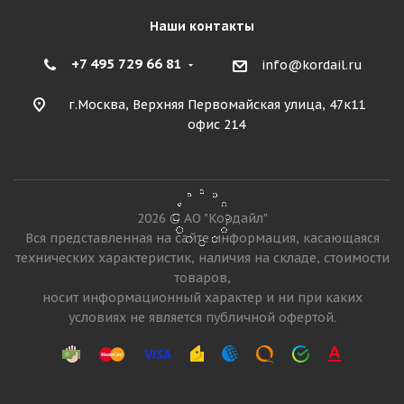
Наши контакты
+7 495 729 66 81
info@kordail.ru
г.Москва, Верхняя Первомайская улица, 47к11
офис 214
2026 © АО "Кордайл"
Кама 310 10/0 R20 146/143K PR16 Универсальная
Вся представленная на сайте информация, касающаяся
технических характеристик, наличия на складе, стоимости
товаров,
Много
носит информационный характер и ни при каких
18 270
₽
19 030
₽
условиях не является публичной офертой.
Экономия
760
₽
Подробнее