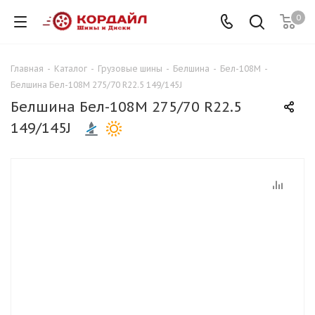
0
Главная
-
Каталог
-
Грузовые шины
-
Белшина
-
Бел-108М
-
Белшина Бел-108М 275/70 R22.5 149/145J
Белшина Бел-108М 275/70 R22.5
149/145J