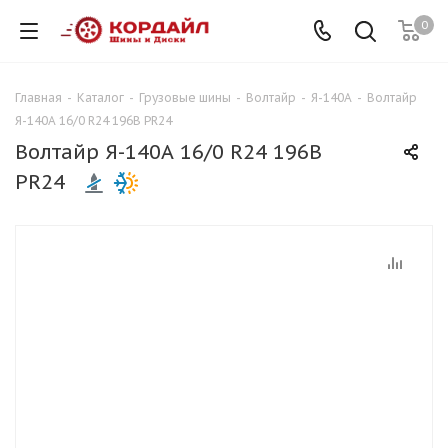
0
Главная
-
Каталог
-
Грузовые шины
-
Волтайр
-
Я-140А
-
Волтайр
Я-140А 16/0 R24 196B PR24
Волтайр Я-140А 16/0 R24 196B
PR24