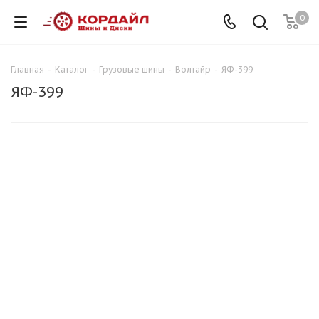
0
Главная
-
Каталог
-
Грузовые шины
-
Волтайр
-
ЯФ-399
ЯФ-399