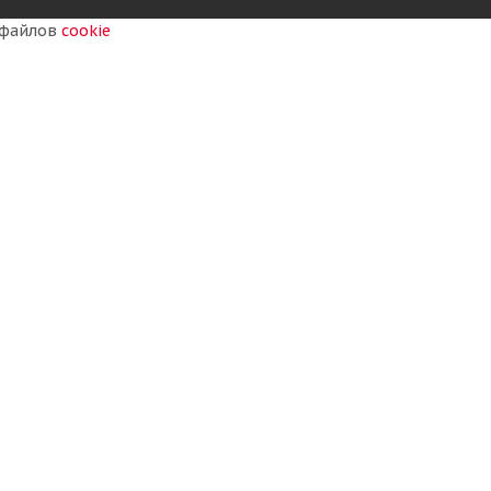
у файлов
cookie
Goodride NS785 315/70 R22.5 156/150L Рулевая
Нет в наличии
26 215
₽