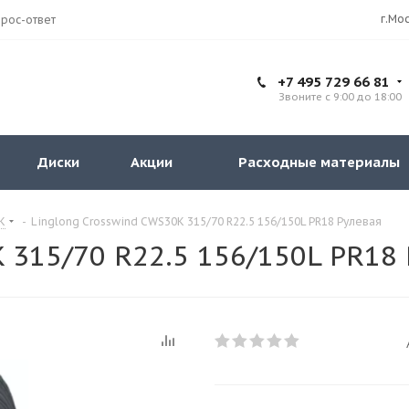
рос-ответ
+7 495 729 66 81
Звоните с 9:00 до 18:00
Диски
Акции
Расходные материалы
K
-
Linglong Crosswind CWS30K 315/70 R22.5 156/150L PR18 Рулевая
 315/70 R22.5 156/150L PR18