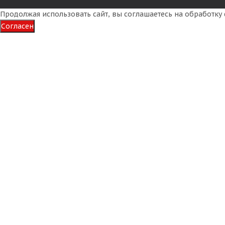
Продолжая использовать сайт, вы соглашаетесь на обработк
Согласен
Unigrip RoadGrip F20 315/70 R22.5 156/150L Рулевая
Много
25 790
₽