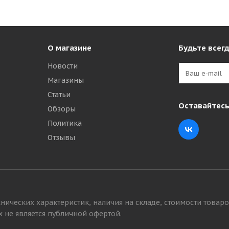
О магазине
Будьте всегд
Новости
Магазины
Статьи
Оставайтесь
Обзоры
Политика
Simpeco Praktik S1 315/70 R22.5 156/150L PR20 Рулевая
Отзывы
Много
24 820
₽
нических характеристик, наличия на складе, стоимости товаро
 не является публичной офертой.