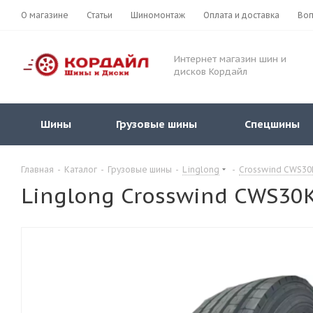
О магазине
Статьи
Шиномонтаж
Оплата и доставка
Воп
Интернет магазин шин и
дисков Кордайл
Шины
Грузовые шины
Спецшины
Главная
-
Каталог
-
Грузовые шины
-
Linglong
-
Crosswind CWS30
Linglong Crosswind CWS30K