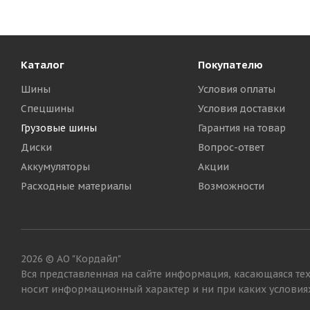
Каталог
Покупателю
Шины
Условия оплаты
Спецшины
Условия доставки
Грузовые шины
Гарантия на товар
Диски
Вопрос-ответ
Аккумуляторы
Акции
Goodride MultiNavi S1 315/70 R22.5 156/150L Рулевая
Расходные материалы
Возможности
Много
24 720
₽
2026 © АО "Кордайл"
Вся представленная на сайте информация, касающаяся тех
носит информационный характер и ни при каких условиях