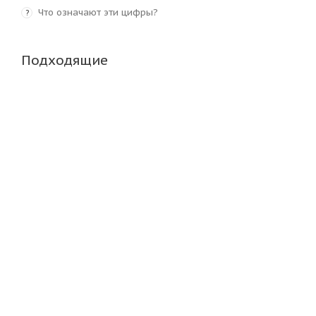
Что означают эти цифры?
?
Подходящие
Royal Black SL102 315/70 R22.5 156/150L Рулевая
Много
21 510
₽