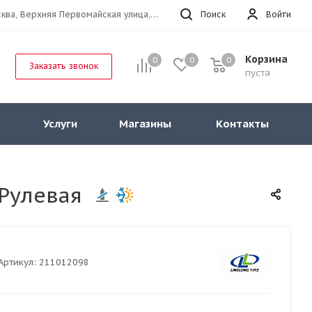
г.Москва, Верхняя Первомайская улица, 47к11 офис 214
Поиск
Войти
Корзина
0
0
0
Заказать звонок
пуста
Услуги
Магазины
Контакты
 Рулевая
Артикул:
211012098