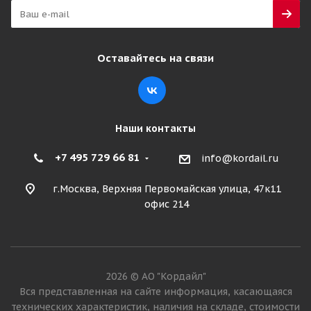
Много
24 720
₽
Оставайтесь на связи
Подробнее
Наши контакты
+7 495 729 66 81
info@kordail.ru
г.Москва, Верхняя Первомайская улица, 47к11
офис 214
Simpeco Praktik S1 315/70 R22.5 156/150L PR20
2026 © АО "Кордайл"
Рулевая
Вся представленная на сайте информация, касающаяся
технических характеристик, наличия на складе, стоимости