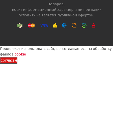
товаров,
Много
носит информационный характер и ни при каких
24 820
₽
условиях не является публичной офертой.
Подробнее
Продолжая использовать сайт, вы соглашаетесь на обработку
файлов
cookie
Согласен
Linglong Crosswind CWS30K 315/70 R22.5 156/150L
PR18 Рулевая
Нет в наличии