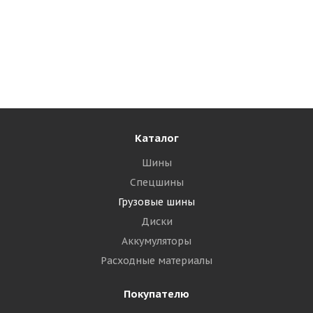
Royal Black SL102 315/70 R22.5 156/150L Рулевая
Много
21 510
₽
Подробнее
Каталог
Шины
Спецшины
Грузовые шины
Диски
Аккумуляторы
Расходные материалы
Покупателю
Goodride CR960A 315/70 R22.5 156/150L PR20