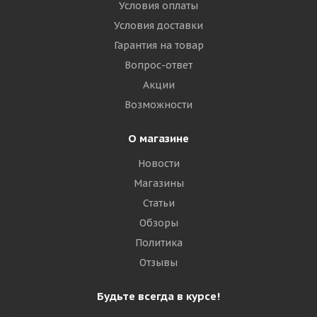
Условия оплаты
Рулевая
Условия доставки
Гарантия на товар
Много
Вопрос-ответ
23 435
₽
Акции
Возможности
Подробнее
О магазине
Новости
Магазины
Статьи
Обзоры
Политика
Отзывы
Goodride MultiNavi S1 315/70 R22.5 156/150L
Будьте всегда в курсе!
Рулевая