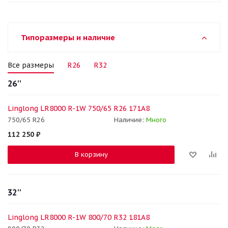
Типоразмеры и наличие
Все размеры
R26
R32
26''
Linglong LR8000 R-1W 750/65 R26 171A8
750/65 R26
Наличие:
Много
112 250
₽
В корзину
32''
Linglong LR8000 R-1W 800/70 R32 181A8