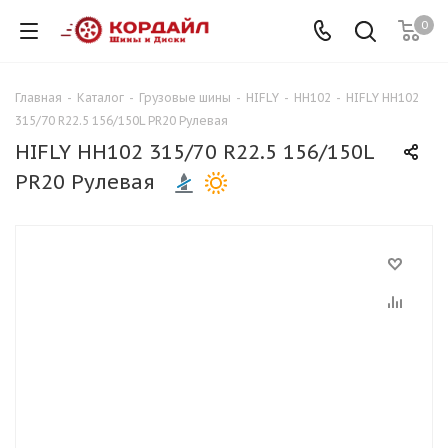
0
Главная
-
Каталог
-
Грузовые шины
-
HIFLY
-
HH102
-
HIFLY HH102
315/70 R22.5 156/150L PR20 Рулевая
HIFLY HH102 315/70 R22.5 156/150L
PR20 Рулевая