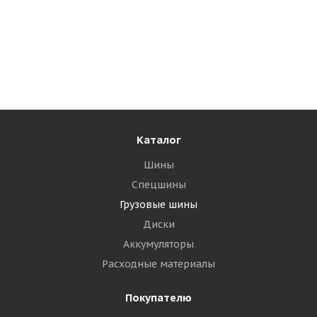
Royal Black SL102 315/70 R22.5 156/150L Рулевая
Много
21 510
₽
Подробнее
Каталог
Шины
Спецшины
Грузовые шины
Диски
Аккумуляторы
Расходные материалы
Покупателю
Goodride CR960A 315/70 R22.5 156/150L PR20