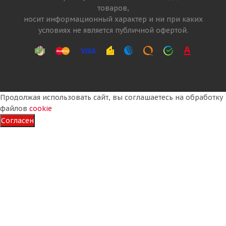
товаров,
Много
носит информационный характер и ни при каких
24 820
₽
условиях не является публичной офертой.
Подробнее
Продолжая использовать сайт, вы соглашаетесь на обработку
файлов
cookie
Согласен
Linglong Crosswind CWS30K 315/70 R22.5 156/150L
PR18 Рулевая
Нет в наличии