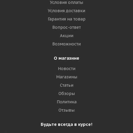
Условия оплаты
Рулевая
Условия доставки
Гарантия на товар
Много
Вопрос-ответ
23 435
₽
Акции
Возможности
Подробнее
О магазине
Новости
Магазины
Статьи
Обзоры
Политика
Отзывы
Goodride MultiNavi S1 315/70 R22.5 156/150L
Будьте всегда в курсе!
Рулевая