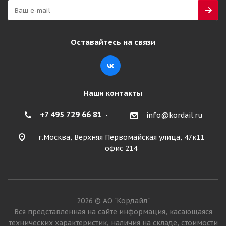
Много
24 720
₽
Оставайтесь на связи
Подробнее
Наши контакты
+7 495 729 66 81
info@kordail.ru
г.Москва, Верхняя Первомайская улица, 47к11
офис 214
Simpeco Praktik S1 315/70 R22.5 156/150L PR20
2026 © АО "Кордайл"
Рулевая
Вся представленная на сайте информация, касающаяся
технических характеристик, наличия на складе, стоимости