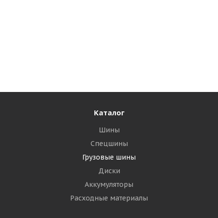
Royal Black SL102 315/70 R22.5 156/150L Рулевая
Много
21 510
₽
Подробнее
Каталог
Шины
Спецшины
Грузовые шины
Диски
Аккумуляторы
Расходные материалы