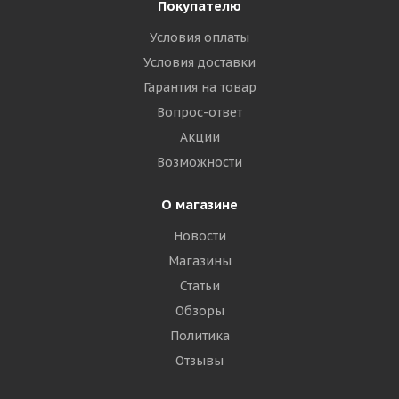
Покупателю
Goodride CR960A 315/70 R22.5 156/150L PR20
Условия оплаты
Рулевая
Условия доставки
Гарантия на товар
Много
Вопрос-ответ
23 435
₽
Акции
Возможности
Подробнее
О магазине
Новости
Магазины
Статьи
Обзоры
Политика
Отзывы
Goodride MultiNavi S1 315/70 R22.5 156/150L