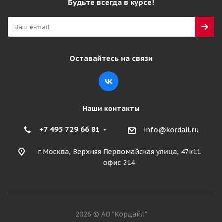
Будьте всегда в курсе!
Рулевая
Много
24 720
₽
Оставайтесь на связи
Подробнее
Наши контакты
+7 495 729 66 81
info@kordail.ru
г.Москва, Верхняя Первомайская улица, 47к11
офис 214
Simpeco Praktik S1 315/70 R22.5 156/150L PR20
2026 © АО "Кордайл"
Рулевая