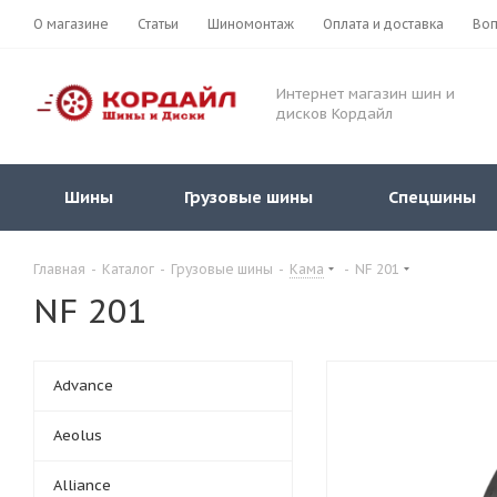
О магазине
Статьи
Шиномонтаж
Оплата и доставка
Воп
Интернет магазин шин и
дисков Кордайл
Шины
Грузовые шины
Спецшины
Главная
-
Каталог
-
Грузовые шины
-
Кама
-
NF 201
NF 201
Advance
Aeolus
Alliance