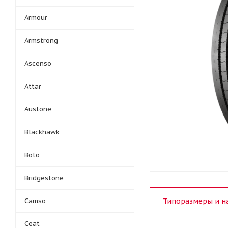
Armour
Armstrong
Ascenso
Attar
Austone
Blackhawk
Boto
Bridgestone
Camso
Типоразмеры и н
Ceat