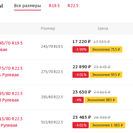
ы
Все размеры
R19.5
R22.5
Размер
Цена
17 220
₽
17 935
₽
45/70 R19.5
245/70 R19.5
евая
-
3.99
%
Экономия
715
₽
22 890
₽
23 845
₽
75/70 R22.5
275/70 R22.5
6 Рулевая
-
4.01
%
Экономия
955
₽
23 630
₽
24 615
₽
95/80 R22.5
295/80 R22.5
8 Рулевая
-
4
%
Экономия
985
₽
25 485
₽
26 550
₽
15/80 R22.5
315/80 R22.5
 Рулевая
-
4.01
%
Экономия
1 065
₽