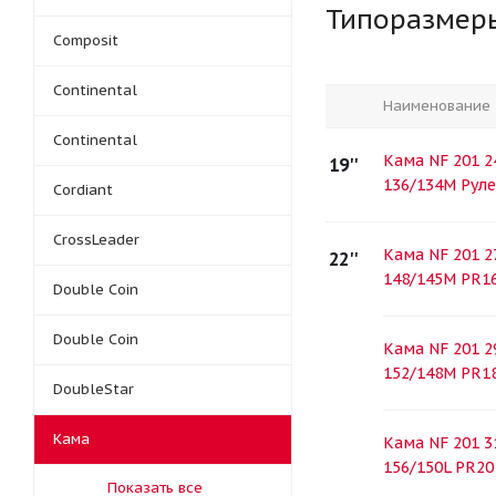
Типоразмер
Composit
Continental
Наименование
Continental
Кама NF 201 2
19''
136/134M Рул
Cordiant
CrossLeader
Кама NF 201 2
22''
148/145M PR1
Double Coin
Double Coin
Кама NF 201 2
152/148M PR1
DoubleStar
Кама
Кама NF 201 3
156/150L PR20
Показать все