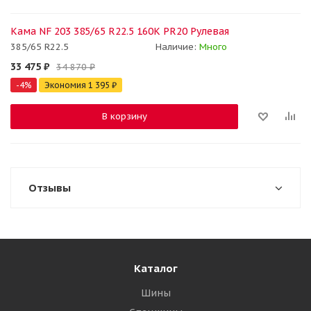
Кама NF 203 385/65 R22.5 160K PR20 Рулевая
385/65 R22.5
Наличие:
Много
33 475
₽
34 870
₽
-
4
%
Экономия
1 395
₽
В корзину
Отзывы
Каталог
Шины