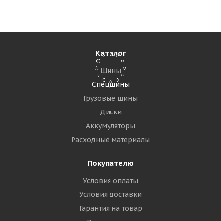
Достаточно
57 610
₽
Подробнее
Каталог
Шины
Спецшины
Грузовые шины
Диски
Аккумуляторы
Расходные материалы
Покупателю
Условия оплаты
Maxam 18-625(18-24,5) 16PR 175A2 MS925 Liftxtra B
R-4 TL ВЬЕТНАМ
Условия доставки
Гарантия на товар