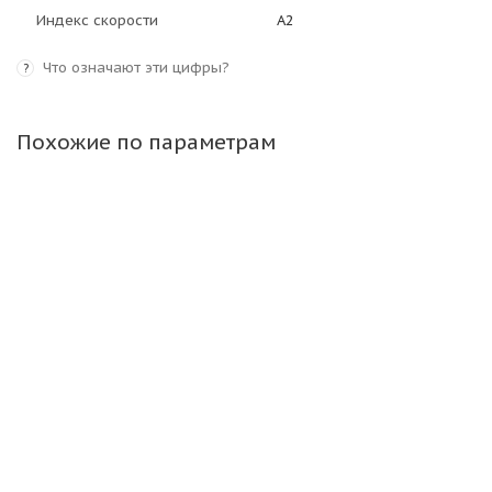
Индекс скорости
A2
Что означают эти цифры?
?
Похожие по параметрам
Maxam 18-625(18-24,5) 16PR 175A2 MS925 Liftxtra
R4 B TL ВЬЕТНАМ