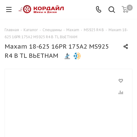
0
Главная
-
Каталог
-
Спецшины
-
Maxam
-
MS925 R4 B
-
Maxam 18-
625 16PR 175A2 MS925 R4 B TL ВЬЕТНАМ
Maxam 18-625 16PR 175A2 MS925
R4 B TL ВЬЕТНАМ