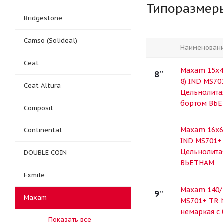
Типоразмер
Bridgestone
Camso (Solideal)
Наименован
Ceat
Maxam 15x4,
8''
8) IND MS7
Ceat Altura
Цельнолита
бортом ВЬ
Composit
Maxam 16x6-
Continental
IND MS701+
Цельнолита
DOUBLE COIN
ВЬЕТНАМ
Exmile
Maxam 140/5
9''
Maxam
MS701+ TR 
немаркая с
Показать все