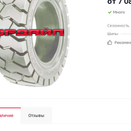
от
7 0
Много
Сезонность
Шипы
Рекоме
аличие
Отзывы