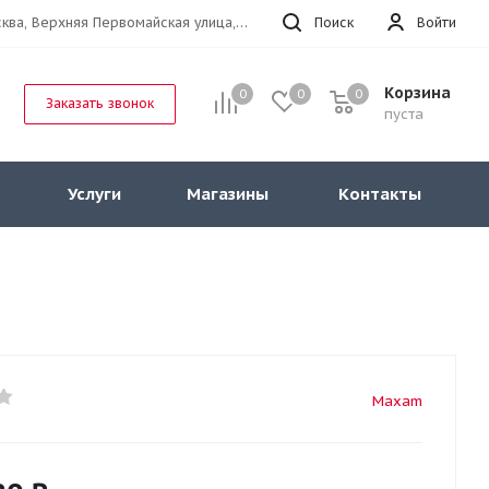
г.Москва, Верхняя Первомайская улица, 47к11 офис 214
Поиск
Войти
Корзина
0
0
0
Заказать звонок
пуста
Услуги
Магазины
Контакты
Maxam