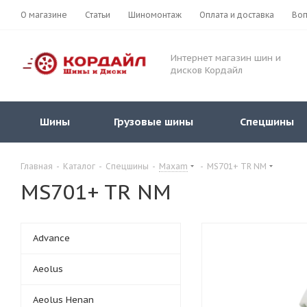
О магазине
Статьи
Шиномонтаж
Оплата и доставка
Воп
Интернет магазин шин и
дисков Кордайл
Шины
Грузовые шины
Спецшины
Главная
-
Каталог
-
Спецшины
-
Maxam
-
MS701+ TR NM
MS701+ TR NM
Advance
Aeolus
Aeolus Henan