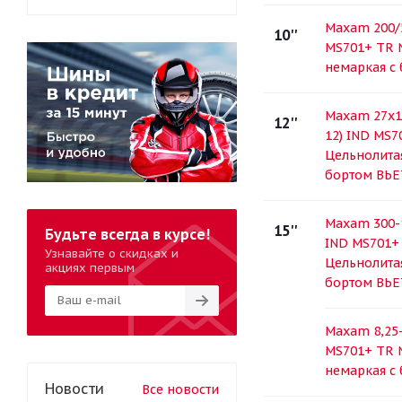
Maxam 200/5
10''
MS701+ TR 
немаркая с
Maxam 27x10
12''
12) IND MS
Цельнолита
бортом ВЬ
Maxam 300-1
15''
Будьте всегда в курсе!
IND MS701+
Узнавайте о скидках и
Цельнолита
акциях первым
бортом ВЬ
Maxam 8,25-
MS701+ TR 
немаркая с
Новости
Все новости