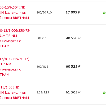
0-10/6,50F IND
17 095
₽
NM Цельнолитая
200/50 R10
Д
 бортом ВЬЕТНАМ
-12/8,00G(250/75-
701+ TR NM
40 550
₽
10/ R12
я немаркая с
ЕТНАМ
5/8,00(315/70-15)
 TR NM
60 325
₽
300/ R15
я немаркая с
ЕТНАМ
15/6,50 IND
61 305
₽
NM Цельнолитая
8.25/ R15
Д
 бортом ВЬЕТНАМ