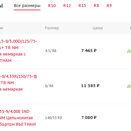
ы
Все размеры
R10
R12
R15
R8
R9
ие
Размер
Цена
5-8/3,00D(125/75-
01+ TR NM
7 465
₽
4.5/ R8
Д
я немаркая с
ЕТНАМ
8/4,33R(150/75-8)
 TR NM
11 385
₽
6/ R8
Д
я немаркая
5-9/4,00E IND
7 080
₽
NM Цельнолитая
140/55 R9
 бортом ВЬЕТНАМ