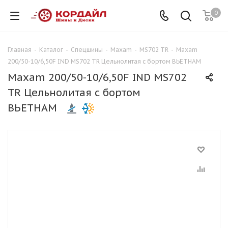
0
Главная
-
Каталог
-
Спецшины
-
Maxam
-
MS702 TR
-
Maxam
200/50-10/6,50F IND MS702 TR Цельнолитая с бортом ВЬЕТНАМ
Maxam 200/50-10/6,50F IND MS702
TR Цельнолитая с бортом
ВЬЕТНАМ