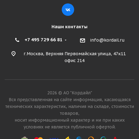
13 790
₽
Подробнее
Наши контакты
+7 495 729 66 81
info@kordail.ru
г.Москва, Верхняя Первомайская улица, 47к11
офис 214
2026 © АО "Кордайл"
Maxam 200/50-10/6,50F MS701+ TR Цельнолитая с
Вся представленная на сайте информация, касающаяся
бортом ВЬЕТНАМ
технических характеристик, наличия на складе, стоимости
товаров,
носит информационный характер и ни при каких
Достаточно
условиях не является публичной офертой.
14 555
₽