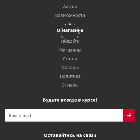
Акции
13 745
₽
Возможности
Подробнее
О магазине
Новости
Магазины
Статьи
Обзоры
Политика
Отзывы
Будьте всегда в курсе!
Maxam 200/50-10/6,50F MS702 TR Цельнолитая с
бортом ВЬЕТНАМ
Достаточно
Оставайтесь на связи