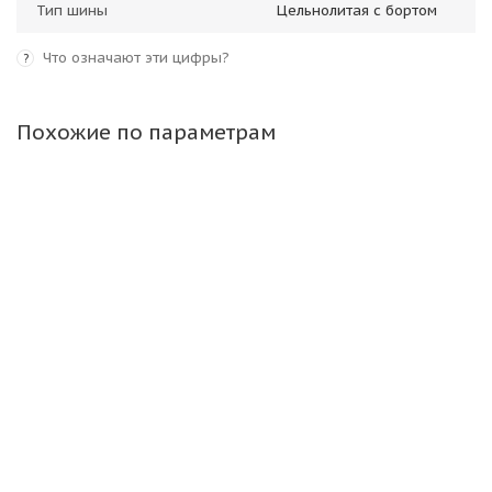
Тип шины
Цельнолитая с бортом
Что означают эти цифры?
?
Похожие по параметрам
Maxam 200/50-10/6,50F IND MS701+ TR
Цельнолитая с бортом ВЬЕТНАМ