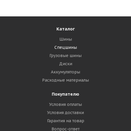
Достаточно
13 675
₽
Подробнее
Каталог
Шины
Спецшины
Грузовые шины
Диски
Аккумуляторы
Расходные материалы
Покупателю
Условия оплаты
Exmile 200/50-10/6,50 Eclat premium Цельнолитая
с бортом КИТАЙ
Условия доставки
Гарантия на товар
Достаточно
Вопрос-ответ