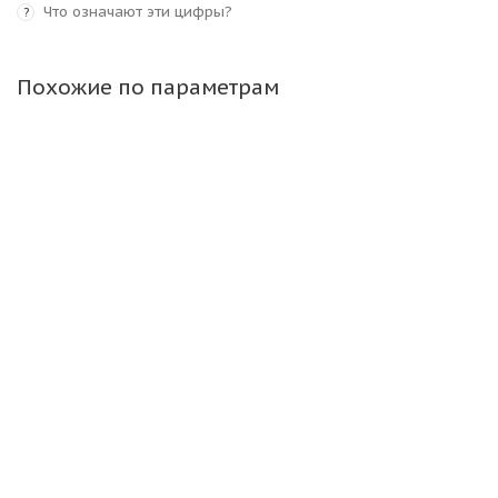
Что означают эти цифры?
?
Похожие по параметрам
Maxam 7,00-12/5,00S IND MS702 TR NM Цельнолитая
немаркая ВЬЕТНАМ
Достаточно