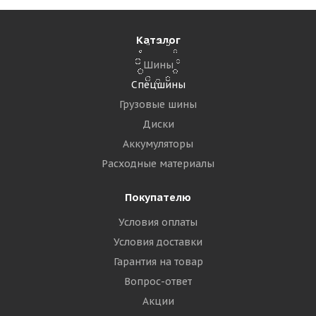
23 980
₽
Подробнее
Каталог
Шины
Спецшины
Грузовые шины
Диски
Аккумуляторы
Расходные материалы
Покупателю
Условия оплаты
Maxam 7,00-12/5,00S IND MS702 TR Цельнолитая
немаркая ВЬЕТНАМ
Условия доставки
Гарантия на товар
Достаточно
Вопрос-ответ
Акции
26 040
₽