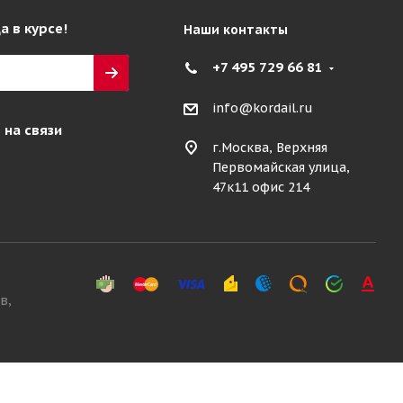
а в курсе!
Наши контакты
+7 495 729 66 81
info@kordail.ru
 на связи
г.Москва, Верхняя
Первомайская улица,
47к11 офис 214
в,