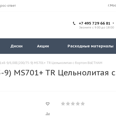
рос-ответ
+7 495 729 66 81
Звоните с 9:00 до 18:00
Диски
Акции
Расходные материалы
1x8-9/6,00E(200/75-9) MS701+ TR Цельнолитая с бортом ВЬЕТНАМ
5-9) MS701+ TR Цельнолитая