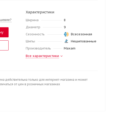
Характеристики
шевле?
Ширина
8
Диаметр
9
ну
Сезонность
Всесезонная
Шипы
Нешипованные
Производитель
Maxam
Все характеристики
ена действительна только для интернет-магазина и может
личаться от цен в розничных магазинах