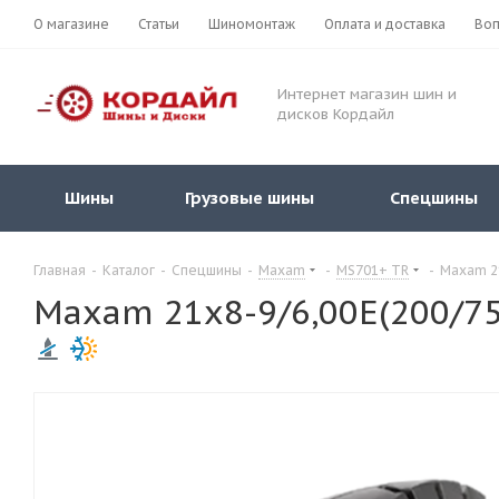
О магазине
Статьи
Шиномонтаж
Оплата и доставка
Воп
Интернет магазин шин и
дисков Кордайл
Шины
Грузовые шины
Спецшины
Главная
-
Каталог
-
Спецшины
-
Maxam
-
MS701+ TR
-
Maxam 2
Maxam 21x8-9/6,00E(200/7