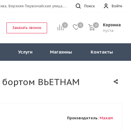
г.Москва, Верхняя Первомайская улица, 47к11 офис 214
Поиск
Войти
Корзина
0
0
0
Заказать звонок
пуста
Услуги
Магазины
Контакты
 с бортом ВЬЕТНАМ
Производитель:
Maxam