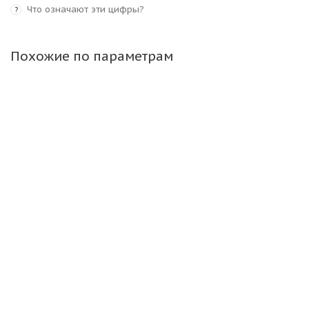
Что означают эти цифры?
?
Похожие по параметрам
Maxam 28x9-15/7,00(8,15-15) MS702 TR Цельнолитая
с бортом ВЬЕТНАМ
Достаточно