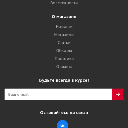
Возможности
Подробнее
О магазине
Новости
Магазины
Статьи
Обзоры
Политика
Отзывы
Будьте всегда в курсе!
Maxam 28x9-15/7,00(8,15-15) MS700 TR EcoPoint3
Цельнолитая с бортом ВЬЕТНАМ
Достаточно
Оставайтесь на связи
33 740
₽