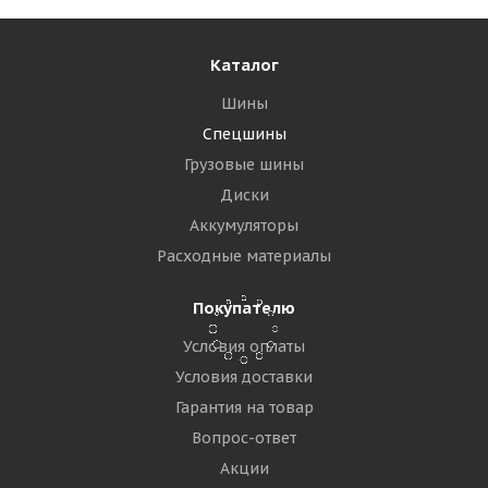
30 030
₽
Подробнее
Каталог
Шины
Спецшины
Грузовые шины
Диски
Аккумуляторы
Расходные материалы
Покупателю
Условия оплаты
Maxam 28x9-15/7,00(8,15-15) MS701+ SM
Цельнолитая с бортом ВЬЕТНАМ
Условия доставки
Гарантия на товар
Много
Вопрос-ответ
Акции
31 615
₽