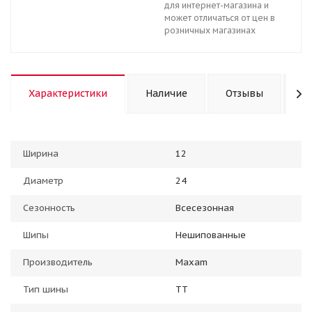
для интернет-магазина и
может отличаться от цен в
розничных магазинах
Характеристики
Наличие
Отзывы
К
Ширина
12
Диаметр
24
Сезонность
Всесезонная
Шипы
Нешипованные
Производитель
Maxam
Тип шины
TT