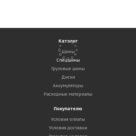
Много
54 080
₽
Подробнее
Каталог
Шины
Спецшины
Грузовые шины
Диски
Аккумуляторы
Расходные материалы
Покупателю
Условия оплаты
Maxam 12,00R24 IND 178A5 *** MS307 Portxtra IND-3
B TTF ВЬЕТНАМ
Условия доставки