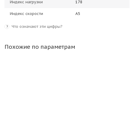
Индекс нагрузки
178
Индекс скорости
A5
Что означают эти цифры?
?
Похожие по параметрам
Maxam 12,00R24 IND 178A5 *** MS307 Portxtra B
IND-3 TTF ВЬЕТНАМ