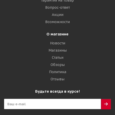
Гарантия на товар
42 900
₽
Вопрос-ответ
Акции
Подробнее
Возможности
О магазине
Новости
Магазины
Статьи
Обзоры
Политика
Отзывы
Galaxy 14,00-24 16PR Multi-Purpose Construction
(MPC) G-2/L-2 TL ИНДИЯ
Будьте всегда в курсе!
Много
44 410
₽