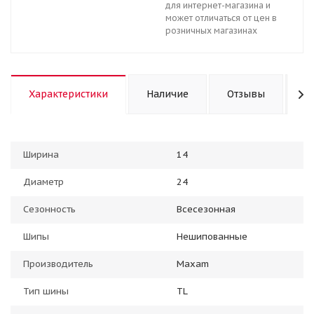
для интернет-магазина и
может отличаться от цен в
розничных магазинах
Характеристики
Наличие
Отзывы
К
Ширина
14
Диаметр
24
Сезонность
Всесезонная
Шипы
Нешипованные
Производитель
Maxam
Тип шины
TL