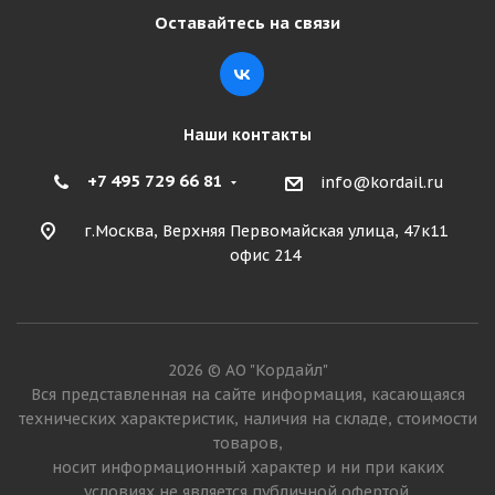
Оставайтесь на связи
Подробнее
Наши контакты
+7 495 729 66 81
info@kordail.ru
г.Москва, Верхняя Первомайская улица, 47к11
офис 214
Tercelo 14,00R24 153A8 * TGR01 G2 C1 TL КИТАЙ
2026 © АО "Кордайл"
Вся представленная на сайте информация, касающаяся
Много
технических характеристик, наличия на складе, стоимости
54 325
₽
товаров,
носит информационный характер и ни при каких
условиях не является публичной офертой.
Подробнее