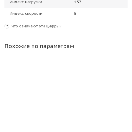
Индекс нагрузки
157
Индекс скорости
B
Что означают эти цифры?
?
Похожие по параметрам
NorTec 14,00-24 16PR 153A8 GD-106 TL РОССИЯ