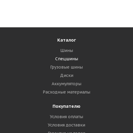
Мало
37 340
₽
Подробнее
Каталог
Шины
Спецшины
Грузовые шины
Диски
Аккумуляторы
Расходные материалы
Покупателю
Maxam 14,00-24 16PR 153A8 MS905 G2 R4 TL КИТАЙ
Условия оплаты
Условия доставки
Много