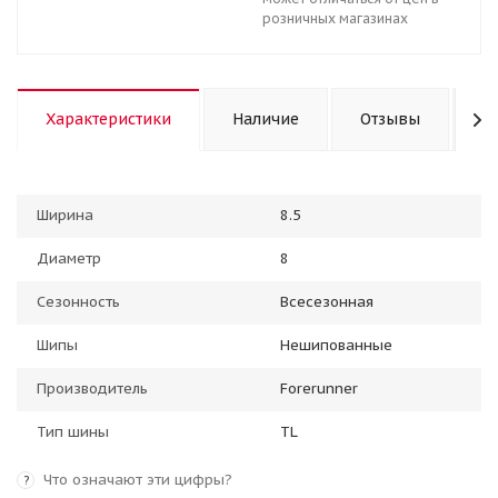
розничных магазинах
Характеристики
Наличие
Отзывы
К
Ширина
8.5
Диаметр
8
Сезонность
Всесезонная
Шипы
Нешипованные
Производитель
Forerunner
Тип шины
TL
Что означают эти цифры?
?