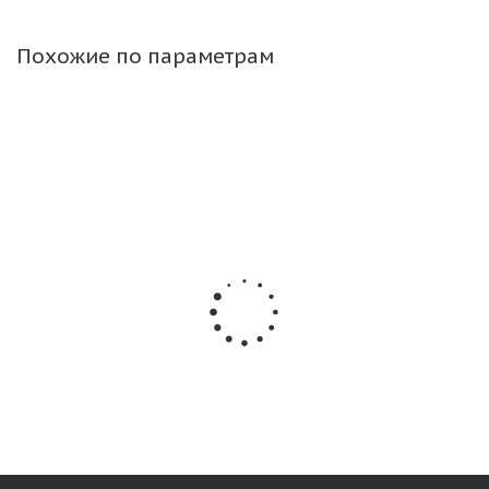
Похожие по параметрам
Forerunner 18,5x8,5-8 8PR QH503 TL КИТАЙ
Много
3 820
₽