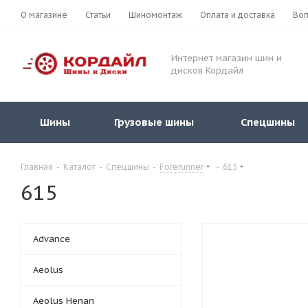
О магазине
Статьи
Шиномонтаж
Оплата и доставка
Воп
Интернет магазин шин и
дисков Кордайл
Шины
Грузовые шины
Спецшины
Главная
-
Каталог
-
Спецшины
-
Forerunner
-
615
615
Advance
Aeolus
Aeolus Henan