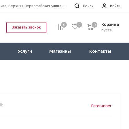
г.Москва, Верхняя Первомайская улица, 47к11 офис 214
Поиск
Войти
Корзина
0
0
0
Заказать звонок
пуста
Услуги
Магазины
Контакты
Forerunner