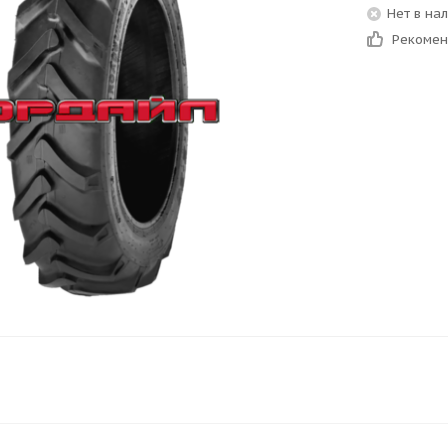
Нет в на
Рекоме