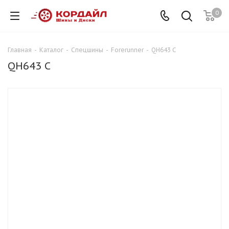
0
Главная
-
Каталог
-
Спецшины
-
Forerunner
-
QH643 C
QH643 C