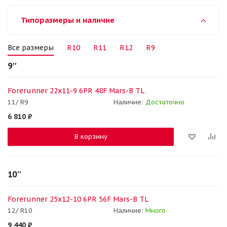
Типоразмеры и наличие
Все размеры
R10
R11
R12
R9
9''
Forerunner 22x11-9 6PR 48F Mars-B TL
11/ R9
Наличие:
Достаточно
6 810
₽
В корзину
10''
Forerunner 25x12-10 6PR 56F Mars-B TL
12/ R10
Наличие:
Много
9 440
₽