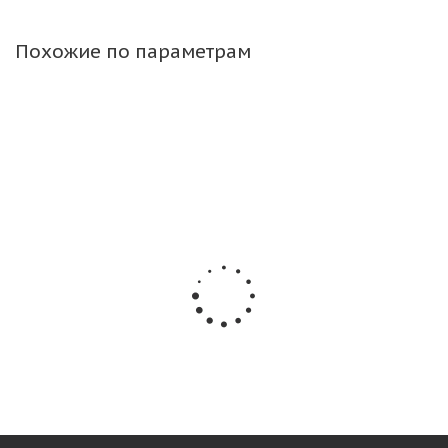
Похожие по параметрам
Forerunner 18,5x8,5-8(18x8,5-8) 8PR QH503 TL
КИТАЙ
Много
3 745
₽