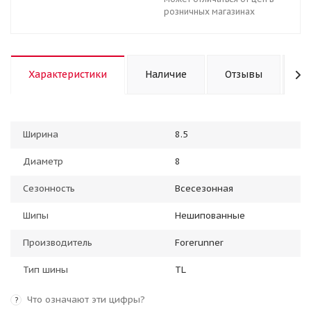
розничных магазинах
Характеристики
Наличие
Отзывы
К
Ширина
8.5
Диаметр
8
Сезонность
Всесезонная
Шипы
Нешипованные
Производитель
Forerunner
Тип шины
TL
Что означают эти цифры?
?