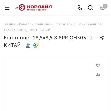
0
Главная
-
Каталог
-
Спецшины
-
Forerunner
-
QH503
-
Forerunner
18,5x8,5-8 8PR QH503 TL КИТАЙ
Forerunner 18,5x8,5-8 8PR QH503 TL
КИТАЙ