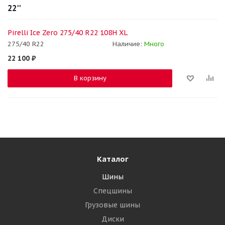
22''
Pirelli Ice Zero 275/40 R22 108H XL
275/40 R22
Наличие:
Много
22 100
₽
В корзину
Каталог
Шины
Спецшины
Грузовые шины
Диски