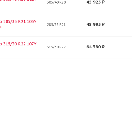
45 925
₽
305/40 R20
ero 285/35 R21 105Y
48 995
₽
285/35 R21
*
ero 315/30 R22 107Y
64 380
₽
315/30 R22