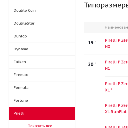
Типоразмер
Double Coin
DoubleStar
Наименован
Dunlop
Pirelli P Z
19''
N0
Dynamo
Falken
Pirelli P Z
20''
N1
Firemax
Pirelli P Z
Formula
XL *
Fortune
Pirelli P Z
XL RunFlat
Pirelli
Показать все
Pirelli P Z