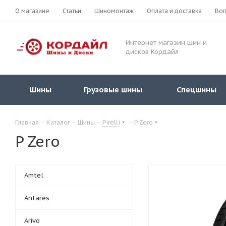
О магазине
Статьи
Шиномонтаж
Оплата и доставка
Воп
Интернет магазин шин и
дисков Кордайл
Шины
Грузовые шины
Спецшины
Главная
-
Каталог
-
Шины
-
Pirelli
-
P Zero
P Zero
Amtel
Antares
Arivo