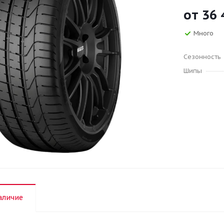
от
36 
Много
Сезонность
Шипы
аличие