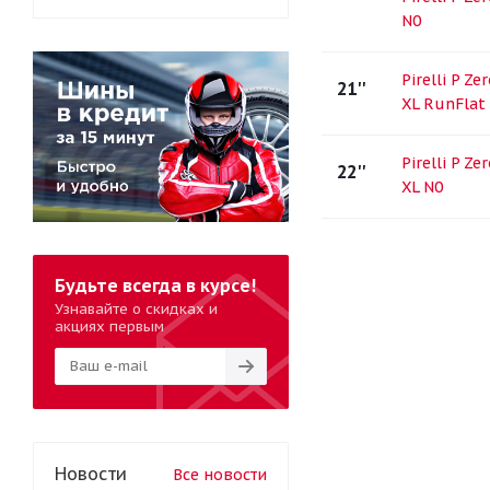
N0
Pirelli P Z
21''
XL RunFlat 
Pirelli P Z
22''
XL N0
Будьте всегда в курсе!
Узнавайте о скидках и
акциях первым
Новости
Все новости