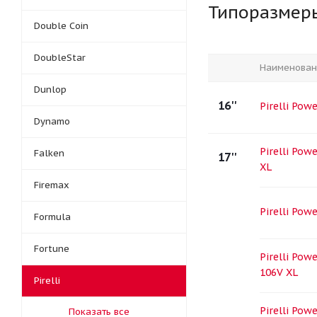
Типоразмер
Double Coin
DoubleStar
Наименован
Dunlop
16''
Pirelli Pow
Dynamo
Pirelli Pow
Falken
17''
XL
Firemax
Pirelli Pow
Formula
Fortune
Pirelli Pow
106V XL
Pirelli
Pirelli Pow
Показать все