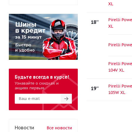
XL
Pirelli Pow
18''
XL
Pirelli Pow
Pirelli Pow
104V XL
Будьте всегда в курсе!
Узнавайте о скидках и
Pirelli Pow
акциях первым
19''
105W XL
Новости
Все новости