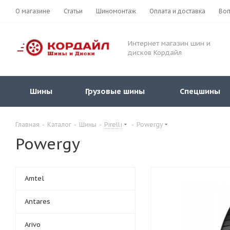
О магазине
Статьи
Шиномонтаж
Оплата и доставка
Воп
Интернет магазин шин и
дисков Кордайл
Шины
Грузовые шины
Спецшины
Главная
-
Каталог
-
Шины
-
Pirelli
-
Powergy
Powergy
Amtel
Antares
Arivo