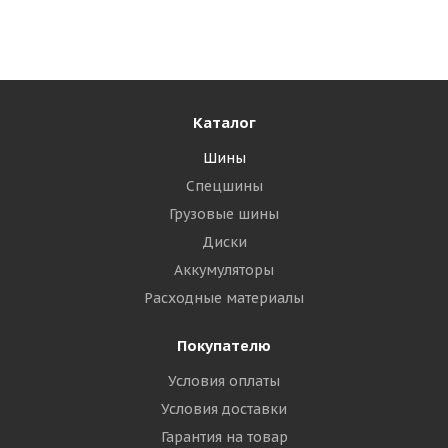
Много
17 920
₽
Подробнее
Каталог
Шины
Спецшины
Грузовые шины
Диски
Аккумуляторы
Расходные материалы
Покупателю
Gislaved SpikeControl 265/50 R20 111T XL
Условия оплаты
Условия доставки
Много
Гарантия на товар