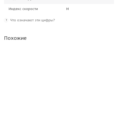
Индекс скорости
H
Что означают эти цифры?
?
Похожие
Nexen Winguard Winspike 3 265/50 R20 107T