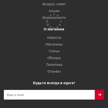
18 090
₽
Вопрос-ответ
Акции
Подробнее
Возможности
О магазине
Новости
Магазины
Статьи
Обзоры
Политика
Отзывы
Ikon Tyres Autograph Ice 9 SUV 265/50 R20 111T XL
Будьте всегда в курсе!
Много
22 400
₽