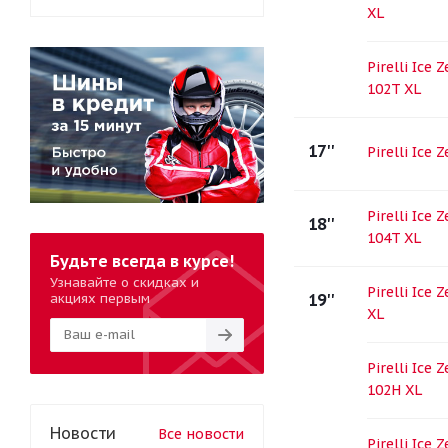
XL
Pirelli Ice 
102T XL
17''
Pirelli Ice 
Pirelli Ice 
18''
104T XL
Будьте всегда в курсе!
Узнавайте о скидках и
Pirelli Ice 
акциях первым
19''
XL
Pirelli Ice 
102H XL
Новости
Все новости
Pirelli Ice 