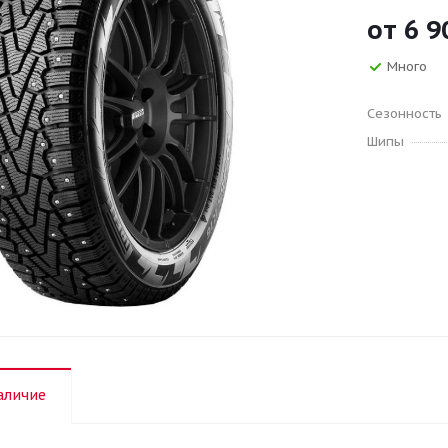
от
6 9
Много
Сезонность
Шипы
аличие