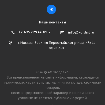
Подробнее
Наши контакты
+7 495 729 66 81
info@kordail.ru
г.Москва, Верхняя Первомайская улица, 47к11
офис 214
Voltyre 4,00-10 4PR 49A6 С-91 TT РОССИЯ + Камера
2026 © АО "Кордайл"
4,00-10 вентиль ЛК-35-11,7 (13)
Вся представленная на сайте информация, касающаяся
технических характеристик, наличия на складе, стоимости
товаров,
Достаточно
носит информационный характер и ни при каких
2 905
₽
условиях не является публичной офертой.