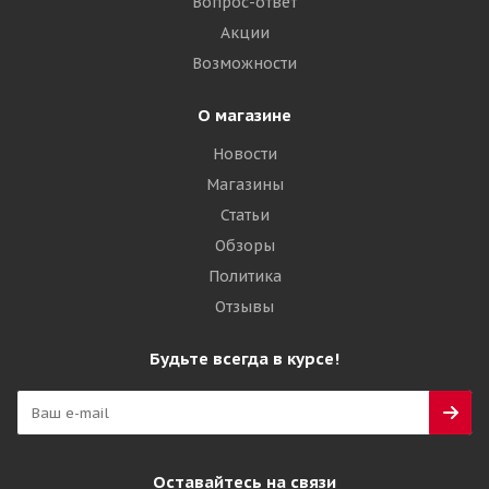
Вопрос-ответ
2 740
₽
Акции
Возможности
Подробнее
О магазине
Новости
Магазины
Статьи
Обзоры
Политика
Отзывы
Voltyre 4,00-10 IMP 49A6 Agro DR-102 TT РОССИЯ +
Будьте всегда в курсе!
Камера 4,00-10 вентиль ЛК-35-11,7 (13)
Достаточно
2 785
₽
Оставайтесь на связи