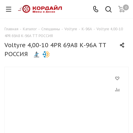
0
Главная
-
Каталог
-
Спецшины
-
Voltyre
-
К-96А
-
Voltyre 4,00-10
4PR 69A8 К-96А TT РОССИЯ
Voltyre 4,00-10 4PR 69A8 К-96А TT
РОССИЯ