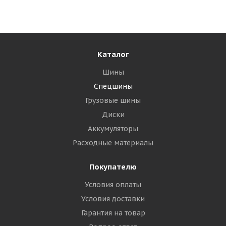
Достаточно
2 280
₽
Подробнее
Каталог
Шины
Спецшины
Грузовые шины
Диски
Аккумуляторы
Расходные материалы
Покупателю
Voltyre 4,00-10 49A6 Agro DR-102 TT РОССИЯ +
Условия оплаты
Камера 4,00-10 вентиль ЛК-35-11,7 (13)
Условия доставки
Гарантия на товар
Достаточно