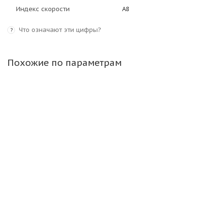
Индекс скорости
A8
Что означают эти цифры?
?
Похожие по параметрам
Voltyre 4,00-10 49A6 Agro DR-102 TT