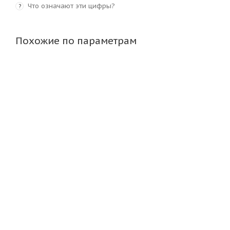
Что означают эти цифры?
?
Похожие по параметрам
Voltyre 4,00-10 49A6 Agro DR-102 TT
Достаточно
2 280
₽