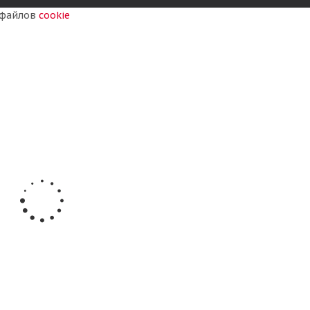
у файлов
cookie
-10 вентиль ЛК-35-11,7 (13)