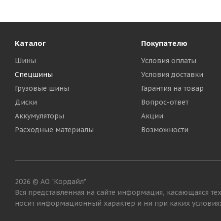
Каталог
Покупателю
Шины
Условия оплаты
Спецшины
Условия доставки
Грузовые шины
Гарантия на товар
Диски
Вопрос-ответ
Аккумуляторы
Акции
Voltyre 4,00-10 49A6 Agro DR-102 TT РОССИЯ + Камера 4
Расходные материалы
Возможности
Достаточно
2 740
₽
2026 © АО "Кордайл"
Вся представленная на сайте информация, касающаяся тех
носит информационный характер и ни при каких условиях