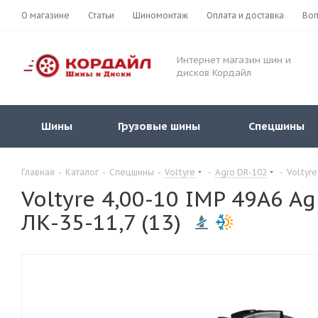
О магазине
Статьи
Шиномонтаж
Оплата и доставка
Воп
Интернет магазин шин и
дисков Кордайл
Шины
Грузовые шины
Спецшины
Главная
-
Каталог
-
Спецшины
-
Voltyre
-
Agro DR-102
-
Voltyre
Voltyre 4,00-10 IMP 49A6 A
ЛК-35-11,7 (13)