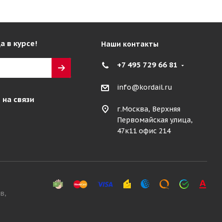
а в курсе!
Наши контакты
+7 495 729 66 81
info@kordail.ru
 на связи
г.Москва, Верхняя
Первомайская улица,
47к11 офис 214
в,