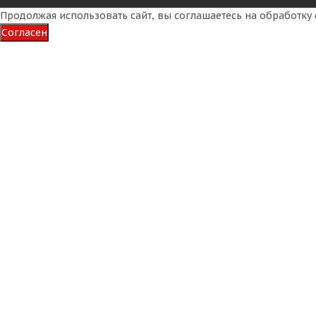
Продолжая использовать сайт, вы соглашаетесь на обработк
Согласен
Voltyre 4,00-10 4PR 49A6 С-91 TT РОССИЯ + Камера 4,00
Достаточно
2 905
₽