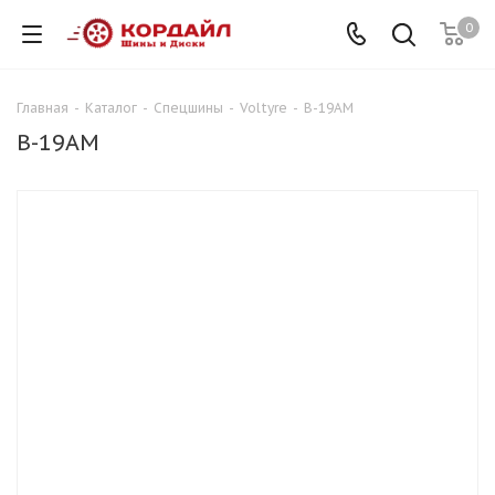
0
Главная
-
Каталог
-
Спецшины
-
Voltyre
-
В-19АМ
В-19АМ