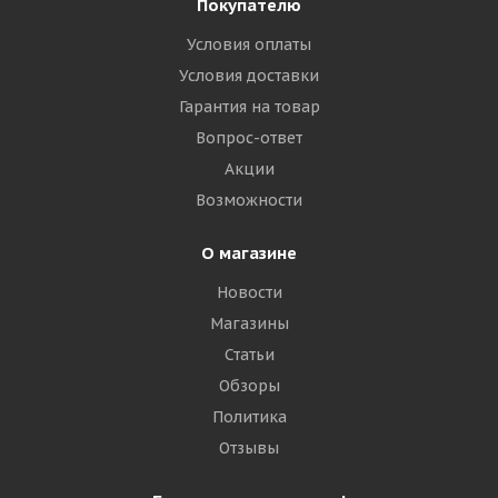
Покупателю
Условия оплаты
Алтайшина 16,5/70-18(420/70-18) 14PR 153/150A6
Условия доставки
КФ-97 TT РОССИЯ
Гарантия на товар
Вопрос-ответ
Много
Акции
28 140
₽
Возможности
Подробнее
О магазине
Новости
Магазины
Статьи
Обзоры
Политика
Отзывы