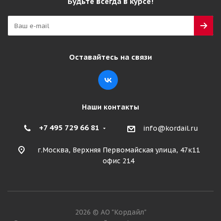
Будьте всегда в курсе!
Алтайшина 16,5/70-18(420/70-18) IMP 14PR
153/150A6 КФ-97 TT РОССИЯ
Оставайтесь на связи
Много
28 345
₽
Подробнее
Наши контакты
+7 495 729 66 81
info@kordail.ru
г.Москва, Верхняя Первомайская улица, 47к11
офис 214
2026 © АО "Кордайл"