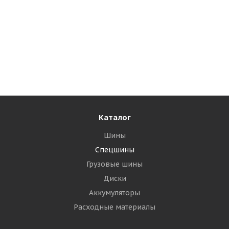
Алтайшина 16,5/70-18(420/70-18) 10PR 149/145A6
КФ-97 TT РОССИЯ + Камера СВК 15,5-18/16,5-18
вентиль ГК-115 (60)
Много
25 855
₽
Каталог
Подробнее
Шины
Спецшины
Грузовые шины
Диски
Аккумуляторы
Расходные материалы