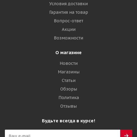
Voltyre 16,5/70-18(420/70-18) 10PR 149A6 Agro
Условия доставки
КФ-97 TT РОССИЯ + Камера 16,5-18 вентиль ГК-115
Гарантия на товар
(60)
Вопрос-ответ
Акции
Много
Возможности
27 525
₽
О магазине
Подробнее
Новости
Магазины
Статьи
Обзоры
Политика
Отзывы
Будьте всегда в курсе!