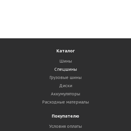
Алтайшина 16,5/70-18(420/70-18) 10PR 149/145A6
КФ-97 TT РОССИЯ + Камера СВК 15,5-18/16,5-18
вентиль ГК-115 (60)
Много
25 855
₽
Каталог
Подробнее
Шины
Спецшины
Грузовые шины
Диски
Аккумуляторы
Расходные материалы
Покупателю
Условия оплаты