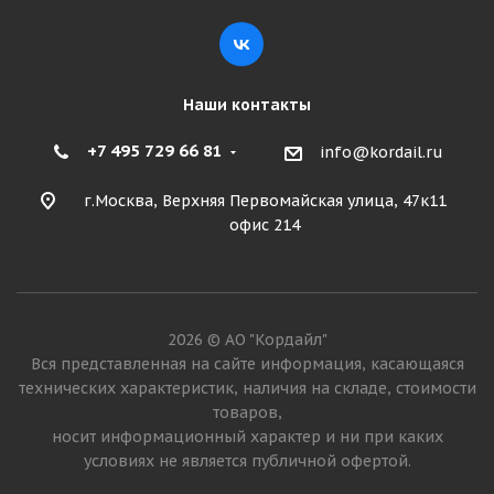
Подробнее
Наши контакты
+7 495 729 66 81
info@kordail.ru
г.Москва, Верхняя Первомайская улица, 47к11
офис 214
Tercelo 26,5R25 193B ** TAD01 S1 E-4 TL КИТАЙ
2026 © АО "Кордайл"
Вся представленная на сайте информация, касающаяся
технических характеристик, наличия на складе, стоимости
Достаточно
товаров,
203 730
₽
носит информационный характер и ни при каких
условиях не является публичной офертой.
Подробнее