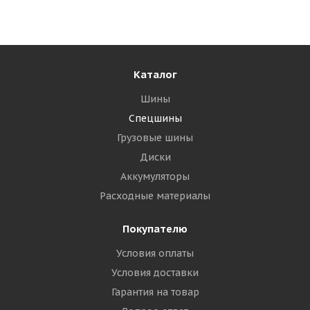
Достаточно
140 115
₽
Подробнее
Каталог
Шины
Спецшины
Грузовые шины
Диски
Аккумуляторы
Расходные материалы
Покупателю
Tercelo 26,5R25 209A2 (193B) ** TCL05 E-3/G-3/L-3 TL
Условия оплаты
КИТАЙ
Условия доставки
Гарантия на товар
Мало