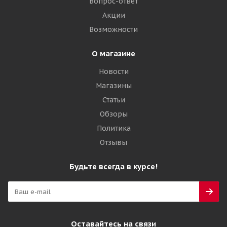
Вопрос-ответ
191 210
₽
Акции
Возможности
Подробнее
О магазине
Новости
Магазины
Статьи
Обзоры
Политика
Отзывы
Tercelo 26,5R25 209A2 (193B) ** TCL05 E3/L3/G3 TL
Будьте всегда в курсе!
КИТАЙ
Достаточно
196 905
₽
Оставайтесь на связи