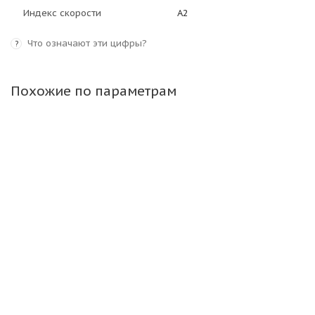
Индекс скорости
A2
Что означают эти цифры?
?
Похожие по параметрам
Armour 26,5-25 28PR L-3/E-3 TL КИТАЙ