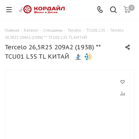
0
Главная
-
Каталог
-
Спецшины
-
Tercelo
-
TCU01 L5S
-
Tercelo
26,5R25 209A2 (193B) ** TCU01 L5S TL КИТАЙ
Tercelo 26,5R25 209A2 (193B) **
TCU01 L5S TL КИТАЙ