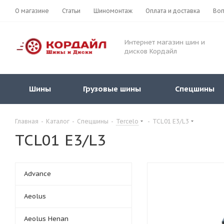
О магазине
Статьи
Шиномонтаж
Оплата и доставка
Воп
Интернет магазин шин и
дисков Кордайл
Шины
Грузовые шины
Спецшины
Главная
-
Каталог
-
Спецшины
-
Tercelo
-
TCL01 E3/L3
TCL01 E3/L3
Advance
Aeolus
Aeolus Henan