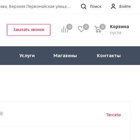
г.Москва, Верхняя Первомайская улица, 47к11 офис 214
Поиск
Войти
Корзина
0
0
0
Заказать звонок
пуста
Услуги
Магазины
Контакты
Tercelo