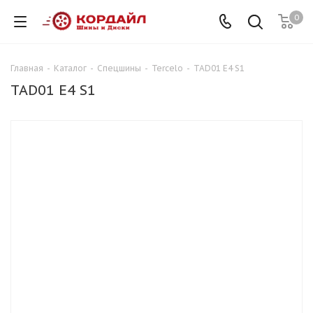
0
Главная
-
Каталог
-
Спецшины
-
Tercelo
-
TAD01 E4 S1
TAD01 E4 S1