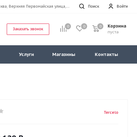
г.Москва, Верхняя Первомайская улица, 47к11 офис 214
Поиск
Войти
Корзина
0
0
0
Заказать звонок
пуста
Услуги
Магазины
Контакты
Tercelo