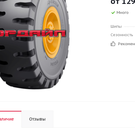
от
129
Много
Шипы
Сезонность
Рекоме
аличие
Отзывы