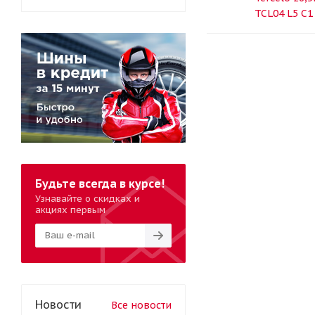
TCL04 L5 С
Будьте всегда в курсе!
Узнавайте о скидках и
акциях первым
Новости
Все новости