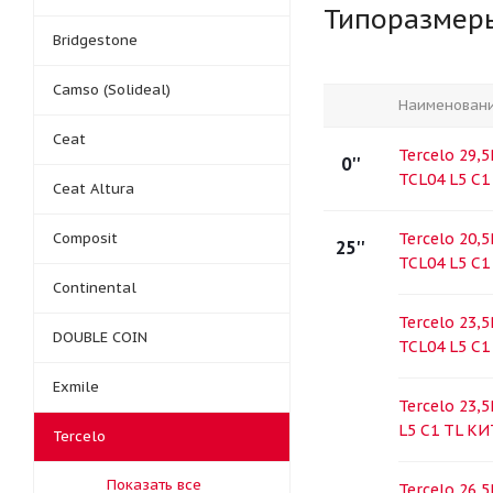
Типоразмер
Bridgestone
Camso (Solideal)
Наименован
Ceat
Tercelo 29,5
0''
TCL04 L5 С
Ceat Altura
Composit
Tercelo 20,5
25''
TCL04 L5 С1
Continental
Tercelo 23,5
DOUBLE COIN
TCL04 L5 С
Exmile
Tercelo 23,5
L5 С1 TL К
Tercelo
Показать все
Tercelo 26,5