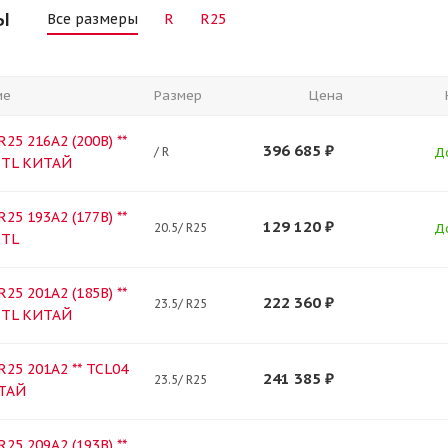
ы
Все размеры
R
R25
ие
Размер
Цена
R25 216A2 (200B) **
396 685
₽
/ R
Д
1 TL КИТАЙ
R25 193A2 (177B) **
129 120
₽
20.5/ R25
Д
 TL
R25 201A2 (185B) **
222 360
₽
23.5/ R25
1 TL КИТАЙ
R25 201A2 ** TCL04
241 385
₽
23.5/ R25
ИТАЙ
R25 209A2 (193B) **