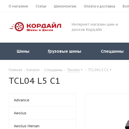
О магазине
Статьи
Шиномонтаж
Оплата и доставка
Воп
Интернет магазин шин и
дисков Кордайл
Шины
Грузовые шины
Спецшины
Главная
-
Каталог
-
Спецшины
-
Tercelo
-
TCL04 L5 С1
TCL04 L5 С1
Advance
Aeolus
Aeolus Henan