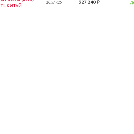
327 240
₽
26.5/ R25
Д
1 TL КИТАЙ