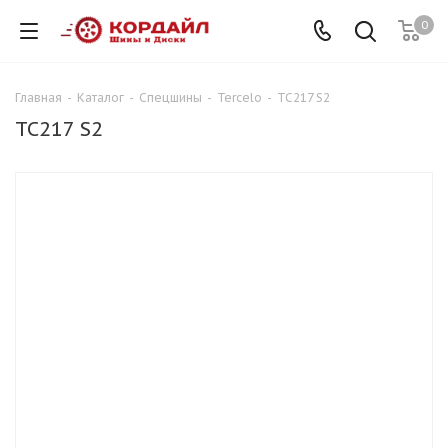
0
Главная
-
Каталог
-
Спецшины
-
Tercelo
-
TC217 S2
TC217 S2