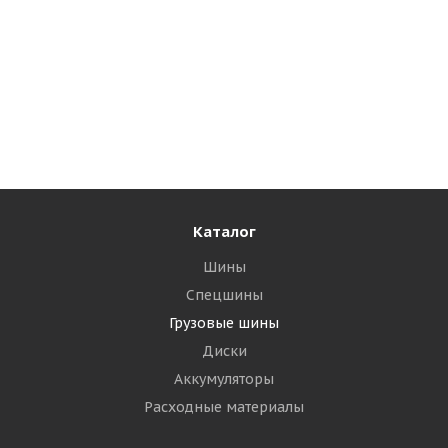
Tyrex CRG VM-310 10/0 R20 149/146K PR18
Универсальная
Много
19 470
₽
Подробнее
Каталог
Шины
Спецшины
Грузовые шины
Диски
Аккумуляторы
Расходные материалы