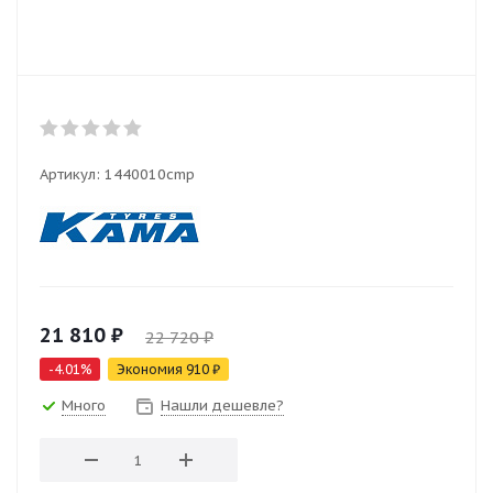
Артикул:
1440010cmp
21 810
₽
22 720
₽
-
4.01
%
Экономия
910
₽
Много
Нашли дешевле?