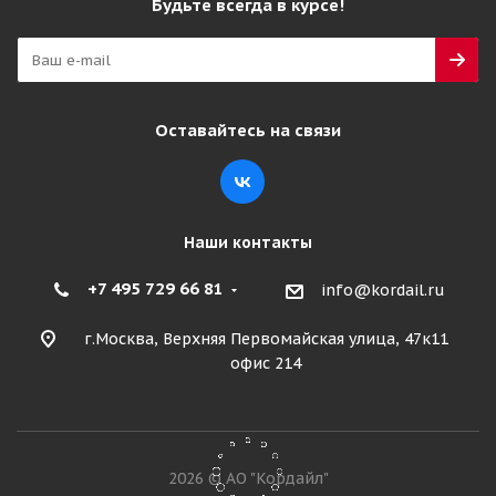
Будьте всегда в курсе!
Satoya SU-142BM 10/0 R20 149/146K Универсальная
Много
21 635
₽
Оставайтесь на связи
Подробнее
Наши контакты
+7 495 729 66 81
info@kordail.ru
г.Москва, Верхняя Первомайская улица, 47к11
офис 214
HIFLY HH301 10/0 R20 149/146K PR18
2026 © АО "Кордайл"
Универсальная