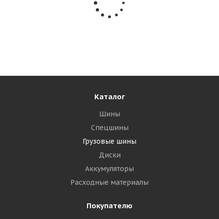
Triangle TR691 12/0 R24 160/157F PR20 Ведущая
Много
40 020
₽
Подробнее
Каталог
Шины
Спецшины
Грузовые шины
Диски
Аккумуляторы
Расходные материалы
Покупателю